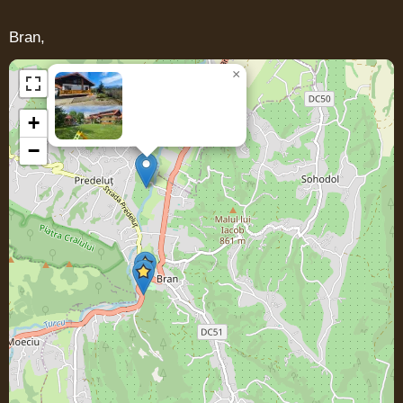
Bran,
×
Casa
GOBBEL
+
−